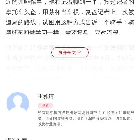
近的咖啡馆里，他和记者聊到一半，拎起记者的
摩托车头盔，用茶杯当车模，复盘记者上一次被
追尾的路线，试图用这种方式告诉一个骑手：骑
摩托车和做学问一样，需要复盘，要改流程。
他正在用经济学家的工具箱，为一个受政策限制
展开全文
束缚多年的产业寻找出路。2026年4月，李稻葵
密集发声。在微信视频号、今日头条、凤凰网等
平台上，他反复讲同一个故事：中国摩托车产业
是一个被严重低估的优质产业，不合理政策长期
王雅洁
限制束缚了它的发展空间与消费潜力。他提出了
记者
一套完整的“松绑”方案，建议取消13年强制报
经济观察报高级记者兼国资新闻部主任 长期关注宏观经
济、国企国资等领域。擅长于深度分析报道、调查报道、
废、驾照分级管理、从“管住车”转向“管住人”。他
以及行业资讯。
说，放开禁限摩，能释放万亿消费潜力。