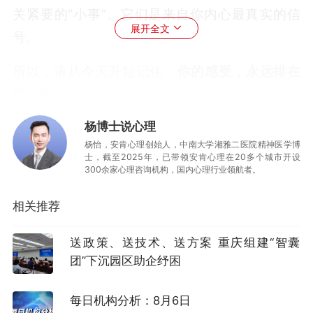
关紧要的“小事”。它们是来自你内心最真实的信
展开全文
号。
所以，请从今天开始记住：
你的感受，永远排在
第一位。
杨博士说心理
成年人最顶级的清醒，就是忠于自己的内心。不
杨怡，安肯心理创始人，中南大学湘雅二医院精神医学博
舒服就拒绝，不开心就远离，委屈了就表达，疲
士，截至2025年，已带领安肯心理在20多个城市开设
300余家心理咨询机构，国内心理行业领航者。
惫了就休息。不必为了迎合别人压抑自己，不必
为了顾及情面勉强自己。
相关推荐
当你开始重视自己的感受，内耗就会减少一半。
送政策、送技术、送方案 重庆组建“智囊
团”下沉园区助企纾困
二、别人怎么看我，不重要。
每日机构分析：8月6日