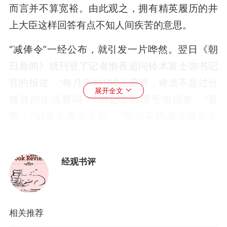
而言并不算宽裕。由此观之，拥有精英履历的井
上大臣这样回答有点不知人间疾苦的意思。
“减俸令”一经公布，就引发一片哗然。翌日《朝
日新闻》就刊登了记者彻夜追问铃木富士弥书记
官的报道，“每月平均100元薪资，难道不是过分
展开全文
微薄的生活费吗？”书记官长理亏地回答，“是
啊！”记者又再次反问，“那何不把减俸设定在
3000元以上的官员呢？”由此看出，当时的价值
观认为“月薪100元”的人遭到减薪是值得同情的。
经观书评
滨口总理的“减俸”方案理所当然地遭到了抵制。
报纸上出现了“此举将掀起底层官员的痛苦”的报
道。一周后，政府不得不以“鉴于舆论影响”为
相关推荐
由，撤回了减俸令。然而，并非所有人都反对减