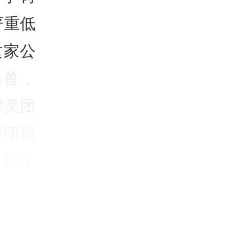
严重低
这家公
角兽，
对美团
美团核
忽视了
科技资
景合作