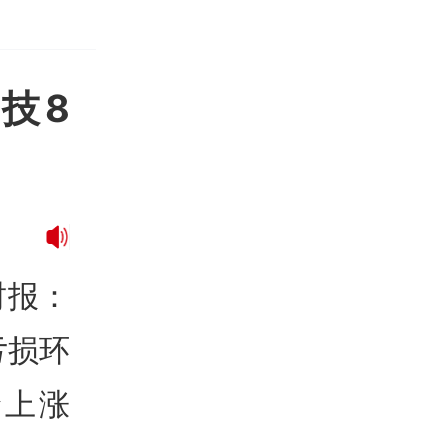
技8
财报：
亏损环
价上涨