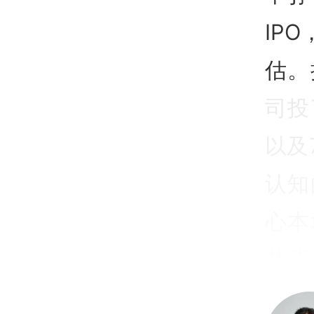
IP
估。
司投
以及
认知
心本
其背
产包