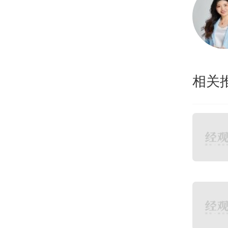
的想
八年
相关
美团
树估
当时
道，
玩具