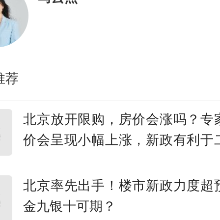
象力。
织成科技版图
推荐
最早投资宇树，是在2023年，
值仅10亿元。
北京放开限购，房价会涨吗？专
价会呈现小幅上涨，新政有利于
人形机器人是一个几乎无人看
出售｜宅男财经
四足机器狗被多数投资人视为
北京率先出手！楼市新政力度超
金九银十可期？
。美团在那时成为领投方，后