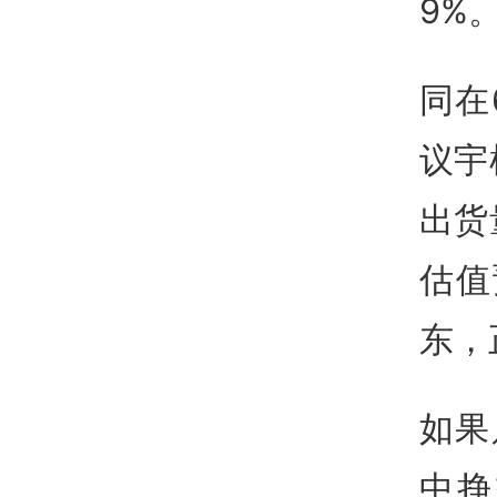
9%
同在
议宇
出货
估值
东，
如果
中挣