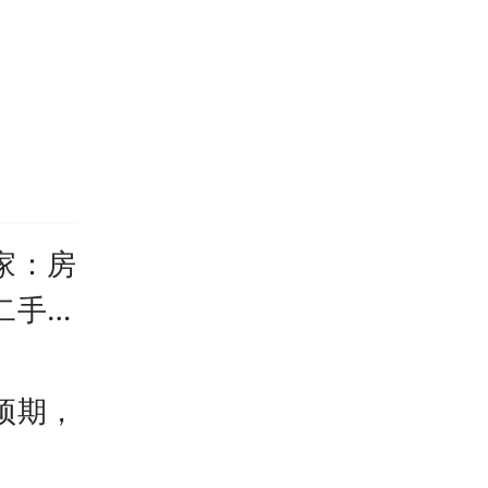
那时宇
家：房
二手房
好的赛
实验室
预期，
又参与