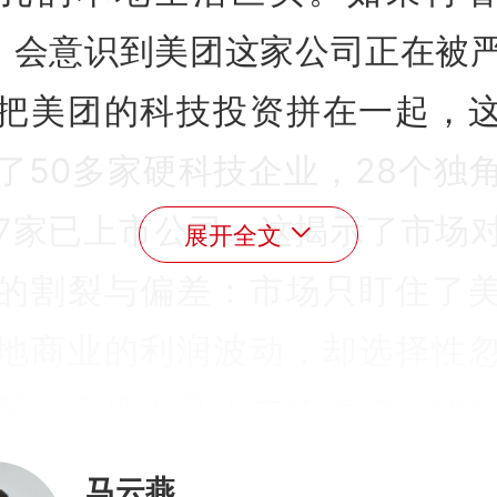
O，会意识到美团这家公司正在被
把美团的科技投资拼在一起，
了50多家硬科技企业，28个独
7家已上市公司。这揭示了市场
展开全文
的割裂与偏差：市场只盯住了
地商业的利润波动，却选择性
后一个庞大且仍在快速增值的
，以及未来与这些科技公司场
马云燕