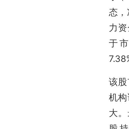
态，
力资
于
7.3
该股
机构
大。
股持