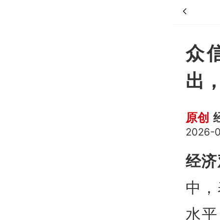
众
出
原创
2026-0
经济
中，
水平