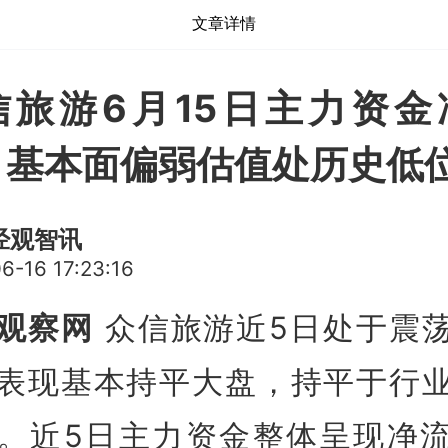
文章详情
信旅游6月15日主力资金
，基本面偏弱估值处历史低
经观智讯
6-16 17:23:16
观察网
众信旅游近5日处于震
表现基本持平大盘，持平于行
。近5日主力资金整体呈现净