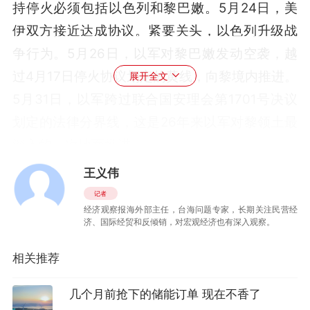
持停火必须包括以色列和黎巴嫩。5月24日，美
伊双方接近达成协议。紧要关头，以色列升级战
争行为。5月26日，以军对黎巴嫩发动空袭，越
过4月17日停火协议划定的黄线，向黎境内推进。
展开全文
5月31日，以军跨过联合国安理会第1701号决议
划定的法律分界线，这是26年来以军对黎领土最
深入的一次地面推进。
王义伟
伊朗方面表达强烈谴责，并停止了与美国的沟通
记者
和谈判。
经济观察报海外部主任，台海问题专家，长期关注民营经
济、国际经贸和反倾销，对宏观经济也有深入观察。
于是就有了特朗普和内塔尼亚胡的通话，特朗普
盛怒之下爆了粗口。
相关推荐
那么问题来了，对于美伊和谈，以色列为什么从
几个月前抢下的储能订单 现在不香了